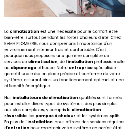
La
climatisation
est une nécessité pour le confort et le
bien-être, surtout pendant les fortes chaleurs d'été. Chez
BVMH PLOMBERIE, nous comprenons l'importance d'un
environnement intérieur frais et confortable. C'est
pourquoi nous proposons une gamme complète de
services de
climatisation
, de l'
installation
professionnelle
au
dépannage
efficace. Notre
entreprise
spécialisée
garantit une mise en place précise et conforme de votre
système, assurant ainsi un fonctionnement optimal et une
efficacité énergétique.
Nos
installateurs de climatisation
qualifiés sont formés
pour installer divers types de systèmes, des plus simples
aux plus complexes, y compris la
climatisation
réversible
, les
pompes à chaleur
et les systèmes
split
.
En plus de l'
installation
, nous offrons des services réguliers
d'
entretien
pour maintenir votre système en parfait état