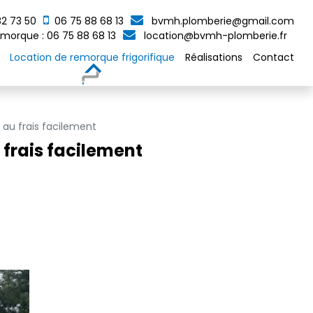
82 73 50
06 75 88 68 13
bvmh.plomberie@gmail.com
morque :
06 75 88 68 13
location@bvmh-plomberie.fr
Location de remorque frigorifique
Réalisations
Contact
 au frais facilement
 frais facilement