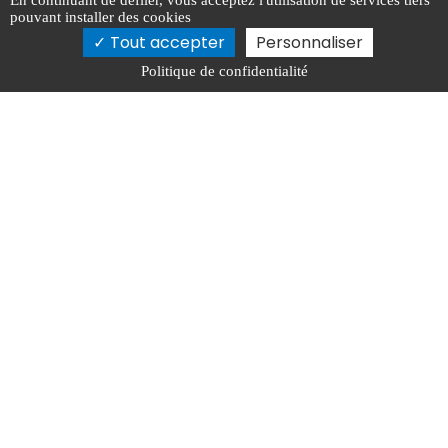
En continuant de défiler,
vous acceptez l'utilisation de services tiers
06 75 88 68 13
pouvant installer des cookies
bvmh.plomberie@gmail.com
Tout accepter
Personnaliser
Politique de confidentialité
Remorque
06 75 88 68 13
location@bvmh-plomberie.fr
3B Impasse du Crucifix, 31140 Launaguet
Activités
Plomberie Launaguet
Chauffage climatisation Launaguet
Plomberie Fonsorbes
Fuite d'eau L'Isle-Jourdain
Remorque frigorifique location Launaguet
Entretien climatisation Launaguet
Chauffage au gaz Fonsorbes
Mentions légales
Charte d’utilisation des données
Gestion des cookies
2026